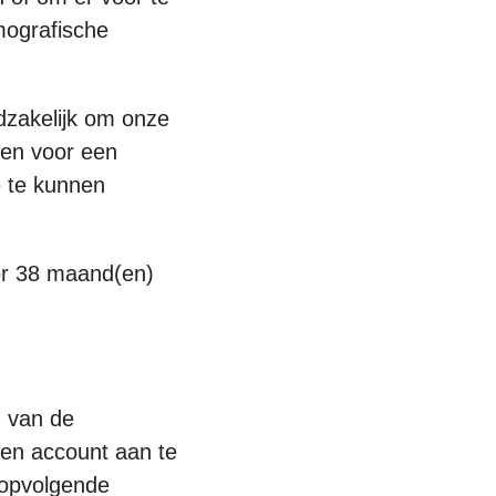
mografische
zakelijk om onze
, en voor een
te te kunnen
or 38 maand(en)
m van de
en account aan te
ropvolgende