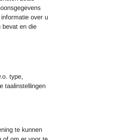
rsoonsgegevens
 informatie over u
 bevat en die
.o. type,
 taalinstellingen
ening te kunnen
 of om er voor te