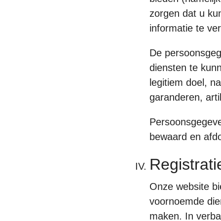
zorgen dat u ku
informatie te v
De persoonsgege
diensten te kunn
legitiem doel, n
garanderen, artik
Persoonsgegeve
bewaard en afdo
Registrati
Onze website bi
voornoemde dien
maken. In verba