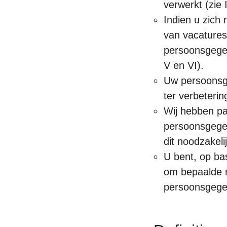
verwerkt (zie I
Indien u zich 
van vacatures)
persoonsgegev
V en VI).
Uw persoonsge
ter verbeterin
Wij hebben pa
persoonsgegev
dit noodzakelij
U bent, op ba
om bepaalde r
persoonsgegev