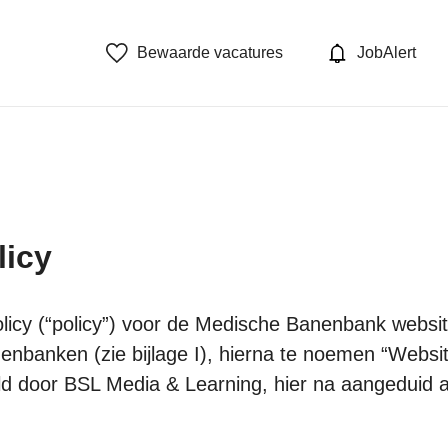
Bewaarde vacatures
JobAlert
licy
policy (“policy”) voor de Medische Banenbank websi
nbanken (zie bijlage I), hierna te noemen “Websi
ld door BSL Media & Learning, hier na aangeduid 