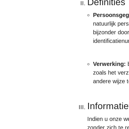
Definities
Persoonsge
natuurlijk per
bijzonder doo
identificatien
Verwerking:
b
zoals het ver
andere wijze t
Informatie
Indien u onze we
zonder zich te 