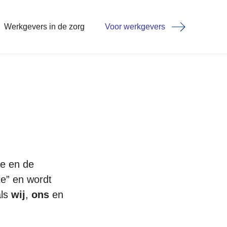
Werkgevers in de zorg
Voor werkgevers
te en de
te” en wordt
als
wij
,
ons
en