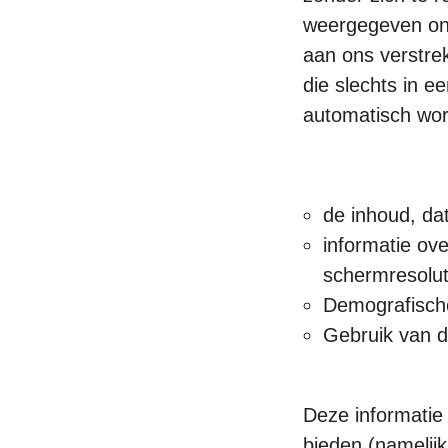
weergegeven on
aan ons verstrek
die slechts in 
automatisch wor
de inhoud, da
informatie ov
schermresoluti
Demografisch
Gebruik van 
Deze informatie 
bieden (namelij