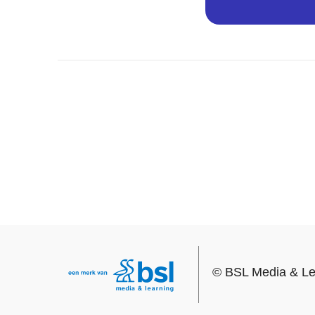
©
BSL Media & Le