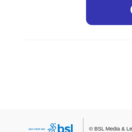
©
BSL Media & Le