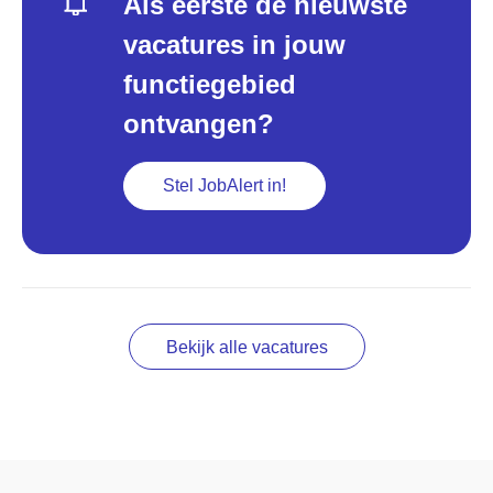
Als eerste de nieuwste
vacatures in jouw
functiegebied
ontvangen?
Stel JobAlert in!
Bekijk alle vacatures