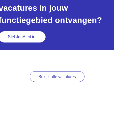
vacatures in jouw
functiegebied ontvangen?
Stel JobAlert in!
Bekijk alle vacatures