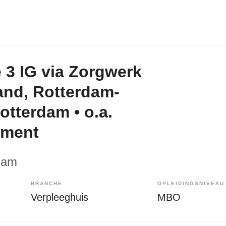
 3 IG via Zorgwerk
and, Rotterdam-
otterdam • o.a.
pment
dam
BRANCHE
OPLEIDINGSNIVEAU
Verpleeghuis
MBO