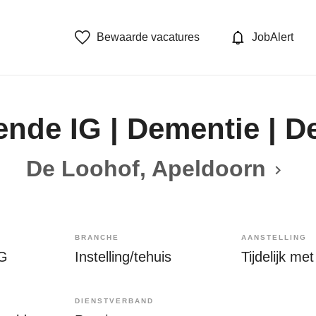
Bewaarde vacatures
JobAlert
ende IG | Dementie | D
De Loohof, Apeldoorn
BRANCHE
AANSTELLING
IG
Instelling/tehuis
DIENSTVERBAND