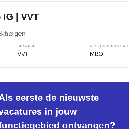
 IG | VVT
ekbergen
BRANCHE
OPLEIDINGSNIVEAU
VVT
MBO
Als eerste de nieuwste
vacatures in jouw
functiegebied ontvangen?