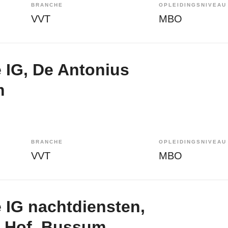
BRANCHE
OPLEIDINGSNIVEAU
VVT
MBO
 IG, De Antonius
m
BRANCHE
OPLEIDINGSNIVEAU
VVT
MBO
 IG nachtdiensten,
s Hof, Bussum