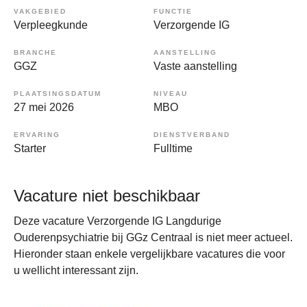
VAKGEBIED
FUNCTIE
Verpleegkunde
Verzorgende IG
BRANCHE
AANSTELLING
GGZ
Vaste aanstelling
PLAATSINGSDATUM
NIVEAU
27 mei 2026
MBO
ERVARING
DIENSTVERBAND
Starter
Fulltime
Vacature niet beschikbaar
Deze vacature Verzorgende IG Langdurige
Ouderenpsychiatrie bij GGz Centraal is niet meer actueel.
Hieronder staan enkele vergelijkbare vacatures die voor
u wellicht interessant zijn.