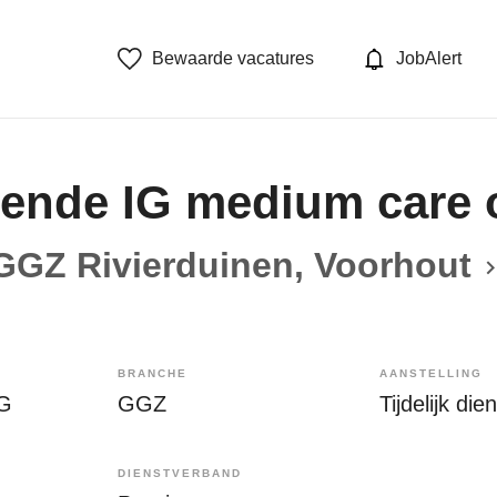
Bewaarde vacatures
JobAlert
gende IG medium care 
GGZ Rivierduinen, Voorhout
BRANCHE
AANSTELLING
IG
GGZ
Tijdelijk di
DIENSTVERBAND