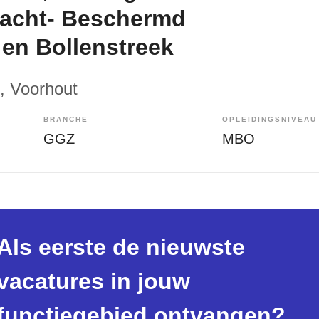
nacht- Beschermd
en Bollenstreek
, Voorhout
BRANCHE
OPLEIDINGSNIVEAU
GGZ
MBO
Als eerste de nieuwste
vacatures in jouw
functiegebied ontvangen?