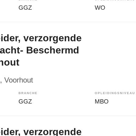
GGZ
WO
der, verzorgende
nacht- Beschermd
hout
, Voorhout
BRANCHE
OPLEIDINGSNIVEAU
GGZ
MBO
der, verzorgende