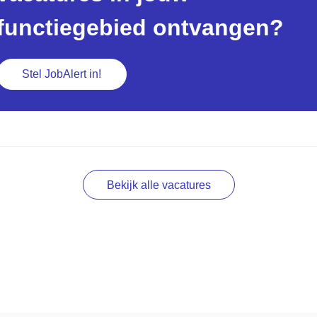
functiegebied ontvangen?
Stel JobAlert in!
Bekijk alle vacatures