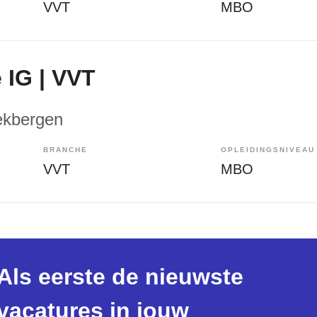
VVT
MBO
 IG | VVT
ekbergen
BRANCHE
OPLEIDINGSNIVEAU
VVT
MBO
Als eerste de nieuwste
vacatures in jouw