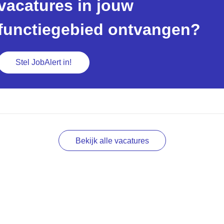
vacatures in jouw
functiegebied ontvangen?
Stel JobAlert in!
Bekijk alle vacatures