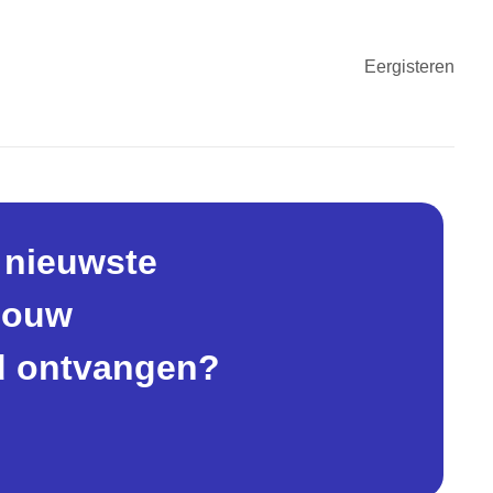
Eergisteren
e nieuwste
 jouw
d ontvangen?