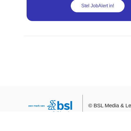
Stel JobAlert in!
©
BSL Media & Le