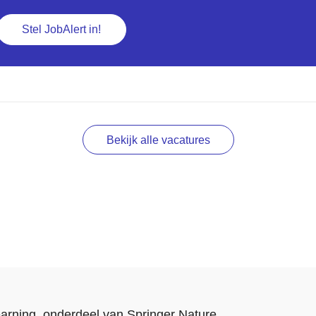
Stel JobAlert in!
Bekijk alle vacatures
arning
, onderdeel van
Springer Nature