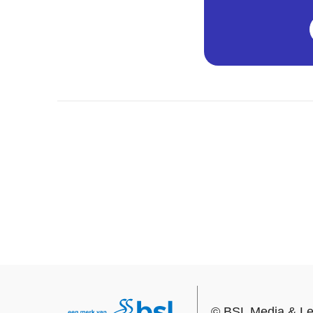
©
BSL Media & Le