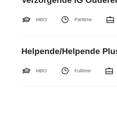
Verzorgende IG Oudere
MBO
Parttime
Helpende/Helpende Plu
MBO
Fulltime