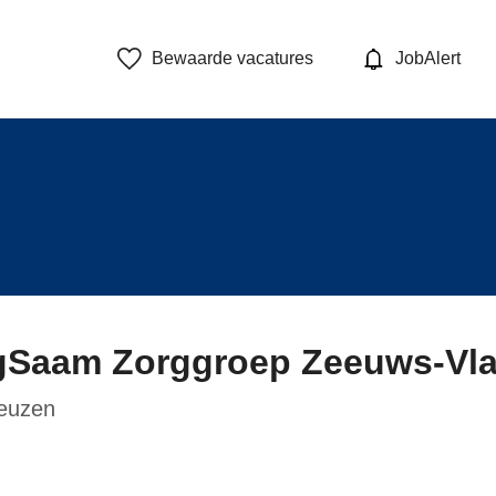
Bewaarde vacatures
JobAlert
gSaam Zorggroep Zeeuws-Vl
euzen