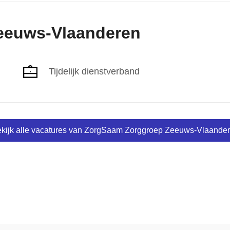
Zeeuws-Vlaanderen
Tijdelijk dienstverband
kijk alle vacatures van ZorgSaam Zorggroep Zeeuws-Vlaande