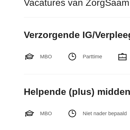
Vacatures van ZorgSaam
Verzorgende IG/Verplee
MBO
Parttime
Helpende (plus) midde
MBO
Niet nader bepaald