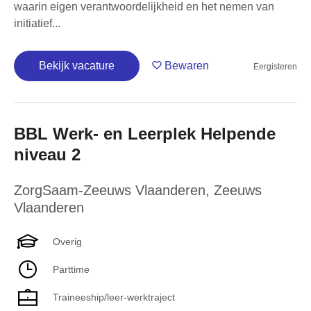
waarin eigen verantwoordelijkheid en het nemen van
initiatief...
Bekijk vacature
Bewaren
Eergisteren
BBL Werk- en Leerplek Helpende
niveau 2
ZorgSaam-Zeeuws Vlaanderen
,
Zeeuws
Vlaanderen
Overig
Parttime
Traineeship/leer-werktraject