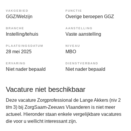
VAKGEBIED
FUNCTIE
GGZ/Welzijn
Overige beroepen GGZ
BRANCHE
AANSTELLING
Instelling/tehuis
Vaste aanstelling
PLAATSINGSDATUM
NIVEAU
28 mei 2025
MBO
ERVARING
DIENSTVERBAND
Niet nader bepaald
Niet nader bepaald
Vacature niet beschikbaar
Deze vacature Zorgprofessional de Lange Akkers (niv 2
t/m 3) bij ZorgSaam-Zeeuws Vlaanderen is niet meer
actueel. Hieronder staan enkele vergelijkbare vacatures
die voor u wellicht interessant zijn.