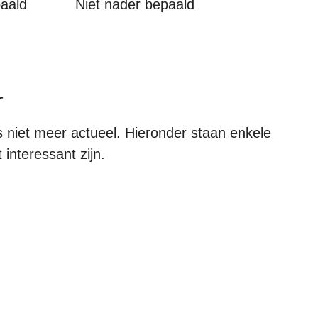
paald
Niet nader bepaald
r
 niet meer actueel. Hieronder staan enkele
 interessant zijn.