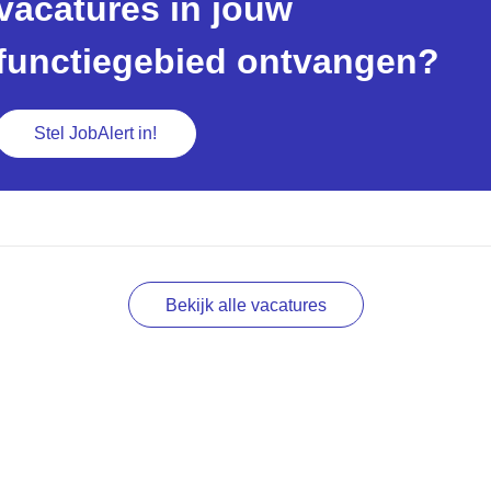
vacatures in jouw
functiegebied ontvangen?
Stel JobAlert in!
Bekijk alle vacatures