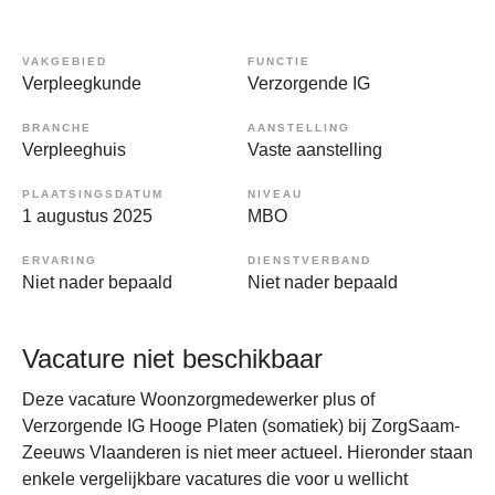
VAKGEBIED
FUNCTIE
Verpleegkunde
Verzorgende IG
BRANCHE
AANSTELLING
Verpleeghuis
Vaste aanstelling
PLAATSINGSDATUM
NIVEAU
1 augustus 2025
MBO
ERVARING
DIENSTVERBAND
Niet nader bepaald
Niet nader bepaald
Vacature niet beschikbaar
Deze vacature Woonzorgmedewerker plus of
Verzorgende IG Hooge Platen (somatiek) bij ZorgSaam-
Zeeuws Vlaanderen is niet meer actueel. Hieronder staan
enkele vergelijkbare vacatures die voor u wellicht