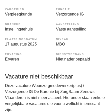
VAKGEBIED
FUNCTIE
Verpleegkunde
Verzorgende IG
BRANCHE
AANSTELLING
Instelling/tehuis
Vaste aanstelling
PLAATSINGSDATUM
NIVEAU
17 augustus 2025
MBO
ERVARING
DIENSTVERBAND
Ervaren
Niet nader bepaald
Vacature niet beschikbaar
Deze vacature Woonzorgmedewerker(plus) /
Verzorgende IG De Baronie bij ZorgSaam-Zeeuws
Vlaanderen is niet meer actueel. Hieronder staan enkele
vergelijkbare vacatures die voor u wellicht interessant
zijn.