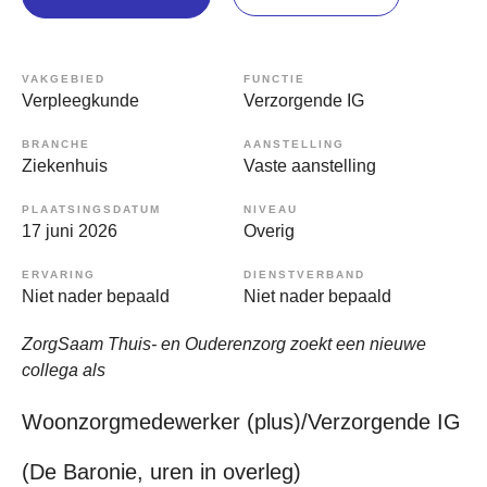
VAKGEBIED
FUNCTIE
Verpleegkunde
Verzorgende IG
BRANCHE
AANSTELLING
Ziekenhuis
Vaste aanstelling
PLAATSINGSDATUM
NIVEAU
17 juni 2026
Overig
ERVARING
DIENSTVERBAND
Niet nader bepaald
Niet nader bepaald
ZorgSaam Thuis- en Ouderenzorg zoekt een nieuwe
collega als
Woonzorgmedewerker (plus)/Verzorgende IG
(De Baronie, uren in overleg)