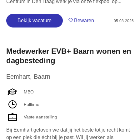
Centrum in Den Haag werk je via onze flexpool op...
Bekijk vacature
Bewaren
05-08-2026
Medewerker EVB+ Baarn wonen en
dagbesteding
Eemhart
,
Baarn
MBO
Fulltime
Vaste aanstelling
Bij Eemhart geloven we dat jij het beste tot je recht komt
op een plek die écht bij je past. Wil jij werken als