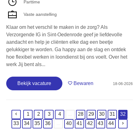
Parttime
Vaste aanstelling
Klaar om het verschil te maken in de zorg? Als
Verzorgende IG in Sint-Oedenrode geef je liefdevolle
aandacht en help je cliënten elke dag een beetje
gelukkiger te worden. Ga happy aan de slag en ontdek
hoe flexibel werken in loondienst bij ons voelt. Over het
werk Jij bent als...
Bekijk vacature
Bewaren
18-06-2026
1
2
3
4
...
28
29
30
31
32
(current)
33
34
35
36
...
40
41
42
43
44