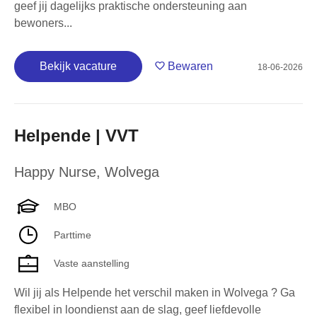
geef jij dagelijks praktische ondersteuning aan
bewoners...
Bekijk vacature
Bewaren
18-06-2026
Helpende | VVT
Happy Nurse
,
Wolvega
MBO
Parttime
Vaste aanstelling
Wil jij als Helpende het verschil maken in Wolvega ? Ga
flexibel in loondienst aan de slag, geef liefdevolle